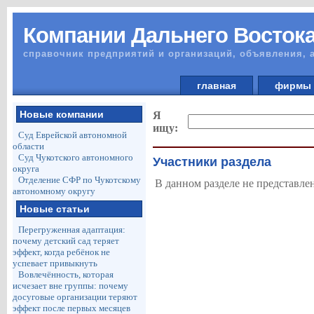
Компании Дальнего Восток
справочник предприятий и организаций, объявления, 
главная
фирм
Новые компании
Я
ищу:
Суд Еврейской автономной
области
Суд Чукотского автономного
Участники раздела
округа
Отделение СФР по Чукотскому
В данном разделе не представле
автономному округу
Новые статьи
Перегруженная адаптация:
почему детский сад теряет
эффект, когда ребёнок не
успевает привыкнуть
Вовлечённость, которая
исчезает вне группы: почему
досуговые организации теряют
эффект после первых месяцев