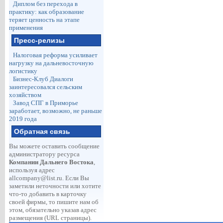
Диплом без перехода в
практику: как образование
теряет ценность на этапе
применения
Пресс-релизы
Налоговая реформа усиливает
нагрузку на дальневосточную
логистику
Бизнес-Клуб Диалоги
заинтересовался сельским
хозяйством
Завод СПГ в Приморье
заработает, возможно, не раньше
2019 года
Обратная связь
Вы можете оставить сообщение
администратору ресурса
Компании Дальнего Востока
,
используя адрес
allcompany@list.ru
. Если Вы
заметили неточности или хотите
что-то добавить в карточку
своей фирмы, то пишите нам об
этом, обязательно указав адрес
размещения (URL страницы).